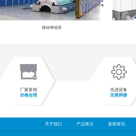
移动伸缩房
厂家直销
先进设备
价格合理
完美焊接
关于我们
产品展示
新闻资讯